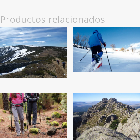
Productos relacionados
20
€
34
€
25
€
25
€