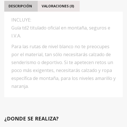
DESCRIPCIÓN
VALORACIONES (0)
INCLUYE:
Guía td2 titulado oficial en montaña, seguros e
I.V.A.
Para las rutas de nivel blanco no te preocupes
por el material, tan sólo necesitarás calzado de
senderismo o deportivo. Si te apetecen retos un
poco más exigentes, necesitarás calzado y ropa
específica de montaña, para los niveles amarillo y
naranja.
¿DONDE SE REALIZA?