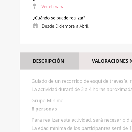
Ver el mapa
¿Cuándo se puede realizar?
Desde Diciembre a Abril.
DESCRIPCIÓN
VALORACIONES (
Guiado de un recorrido de esquí de travesía, 
La actividad durará de 3 a 4 horas aproximad
Grupo Mí­nimo
8 personas
Para realizar esta actividad, será necesario di
La edad mínima de los participantes será de 1