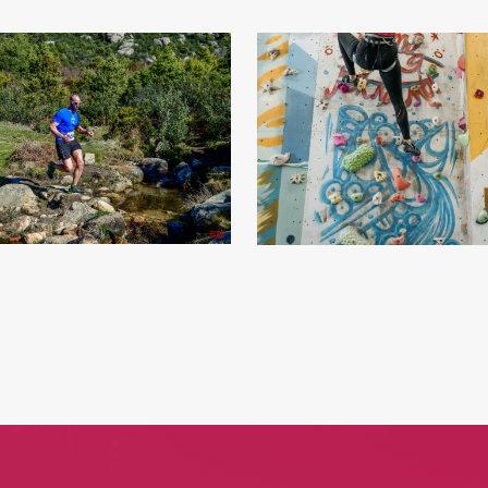
12
€
45
€