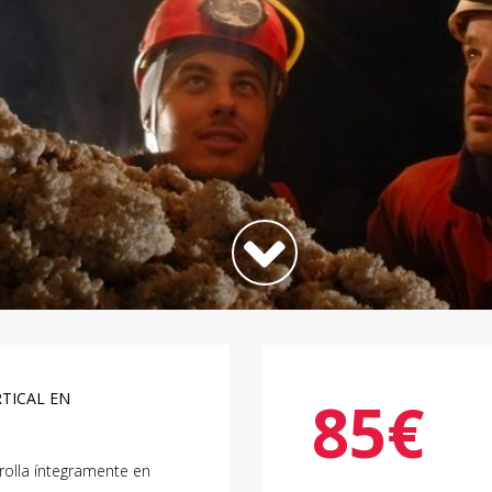
TICAL EN
85
€
rolla íntegramente en