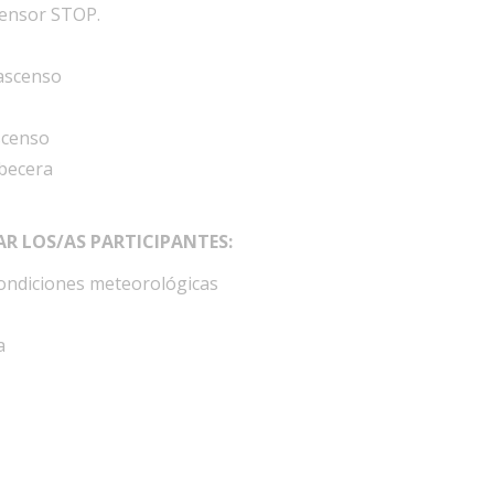
censor STOP.
ascenso
scenso
becera
AR LOS/AS PARTICIPANTES:
condiciones meteorológicas
a