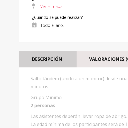
Ver el mapa
¿Cuándo se puede realizar?
Todo el año.
DESCRIPCIÓN
VALORACIONES (
Salto tándem (unido a un monitor) desde una al
minutos.
Grupo Mí­nimo
2 personas
Las asistentes deberán llevar ropa de abrigo.
La edad mínima de los participantes será de 1