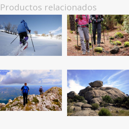
Productos relacionados
25
€
25
€
25
€