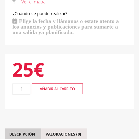
Ver el mapa
¿Cuándo se puede realizar?
Elige la fecha y llámanos o estate atento a
los anuncios y publicaciones para sumarte a
una salida ya planificada.
25
€
AÑADIR AL CARRITO
DESCRIPCIÓN
VALORACIONES (0)