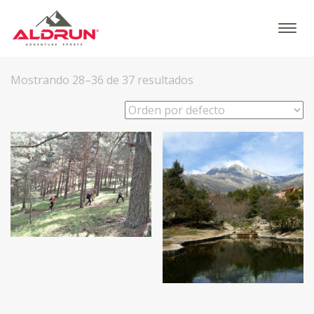
Mostrando 28–36 de 37 resultados
25
€
25
€