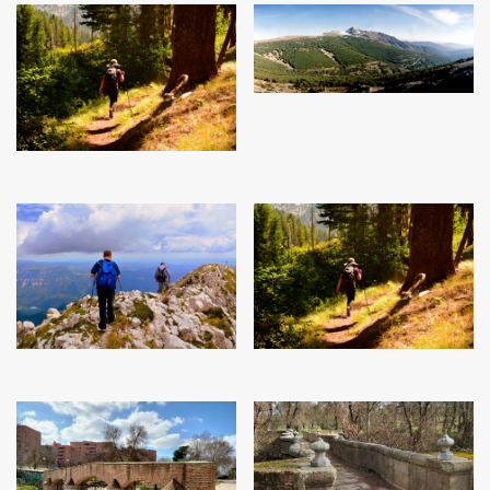
25
€
25
€
25
€
25
€