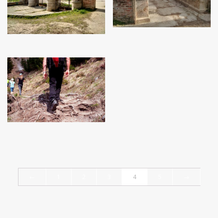
25
€
25
€
25
€
←
1
2
3
4
5
→