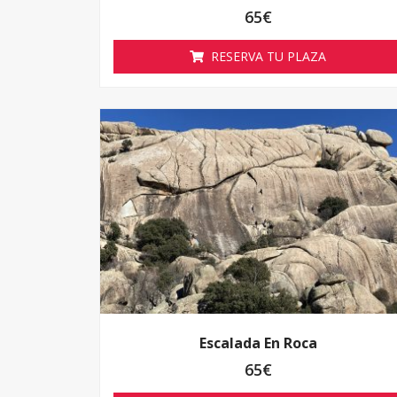
65
€
RESERVA TU PLAZA
Escalada En Roca
65
€