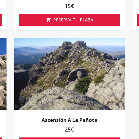
15
€
RESERVA TU PLAZA
Ascensión A La Peñota
25
€